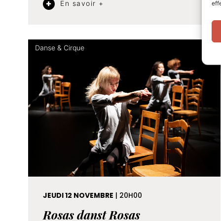
En savoir +
eff
Danse & Cirque
JEUDI 12 NOVEMBRE
| 20H00
Rosas danst Rosas