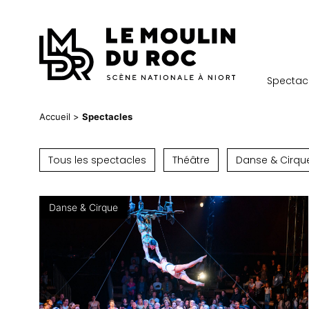
Aller
au
contenu
Spectac
Accueil
Spectacles
Tous les spectacles
Théâtre
Danse & Cirqu
Danse & Cirque