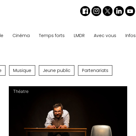
le
Cinéma
Temps forts
LMDR
Avec vous
Info
e
Musique
Jeune public
Partenariats
Théatre